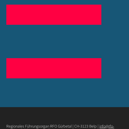
Regionales Führungsorgan RFO Gürbetal | CH-3123 Belp |
info@rfo-