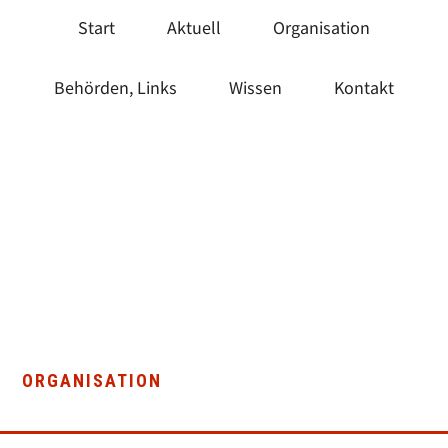
Zum
Zur
Skip
Start
Aktuell
Organisation
Inhalt
Seitenspalte
to
springen
springen
footer
Behörden, Links
Wissen
Kontakt
ORGANISATION